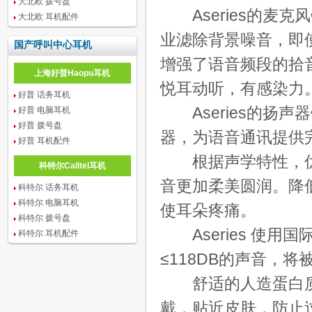
大北欧 拨号盘
Aseries的麦克
大北欧 耳机配件
业滤除背景噪音，即
国产呼叫中心耳机
增强了语音频段的拾
上海好普Haopu耳机
悦耳动听，有感染力
好普 话务耳机
Aseries的扬声
好普 电脑耳机
好普 拨号盘
器，为语音通讯提供
好普 耳机配件
根据声学特性，优
科特尔Calltel耳机
音更加柔美圆润。降
科特尔 话务耳机
科特尔 电脑耳机
使耳朵疼痛。
科特尔 拨号盘
Aseries 使用
科特尔 耳机配件
≤118DB的声音，
舒适的人造蛋白质
戴，贴近皮肤，防止