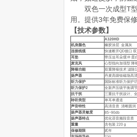
双色一次成型T型
用。提供3年免费保
【技术参数】
A320HD
机身颜色
橡胶涂层 金属灰
连接线缆
快速断开QD接口 
耳垫
带压迫耳朵缓冲 蛋
麦克风
心型指向加强型 降
降噪功能
双重降噪技术 滤除
扬声器
丹麦高级钕磁场高
听力保护
国际标准听力保护
听力保护2
全新声压级平衡调
抗干扰
三重抗干扰设计、
聆听类型
单耳单通道
声音特性
高清音质 清晰圆润
扬声器灵敏度
85~90db
扬声器特点
优化语音频段音质
重量
含包装 220 g
保修期限
贰年
市场指导价