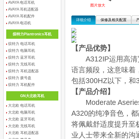
AVAYA 电话耳机
图片放大
AVAYA 耳机适配器
AVAYA 耳机配件
详细介绍
保修及相关配置
AVAYA 电话机
缤特力Plantronics耳机
缤特力 电话耳机
【产品优势】
缤特力 电脑耳机
A312IP运用高清
缤特力 蓝牙耳机
缤特力 无线耳机
语言频段，这意味着
缤特力 耳机适配器
缤特力 拨号盘
包括300HZ以下，和
缤特力 耳机配件
【产品介绍】
GN大北欧耳机
Moderate Ase
大北欧 电话耳机
A320的纯净音色，
大北欧 电脑耳机
大北欧 蓝牙耳机
将佩戴舒适度提升至
大北欧 无线耳机
大北欧 耳机适配器
业人士带来全新的沟